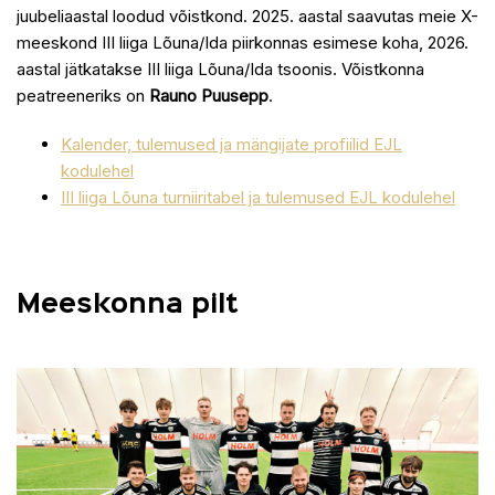
juubeliaastal loodud võistkond. 2025. aastal saavutas meie X-
meeskond III liiga Lõuna/Ida piirkonnas esimese koha, 2026.
aastal jätkatakse III liiga Lõuna/Ida tsoonis. Võistkonna
peatreeneriks on
Rauno Puusepp
.
Kalender, tulemused ja mängijate profiilid EJL
kodulehel
III liiga Lõu
na turniiritabel ja tulemused EJL kodulehel
Meeskonna pilt