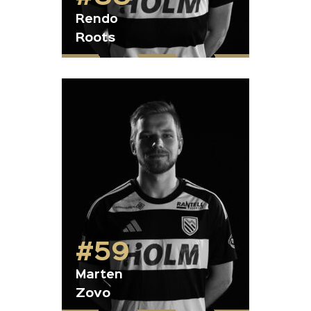
Rendo
Roots
#59
Marten
Zovo