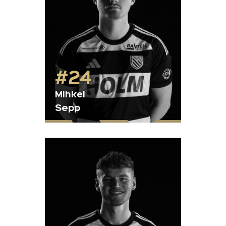
#24
Mihkel
Sepp