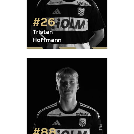
#26
Tristan
Hoffmann
#88