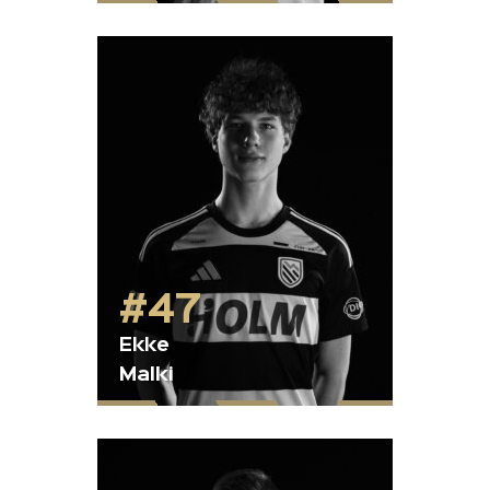
#47
Ekke
Malki