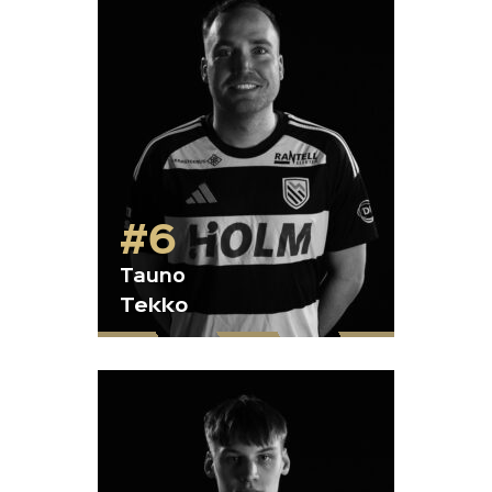
#6
Tauno
Tekko