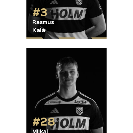
#3
Rasmus
Kala
#28
Miikal