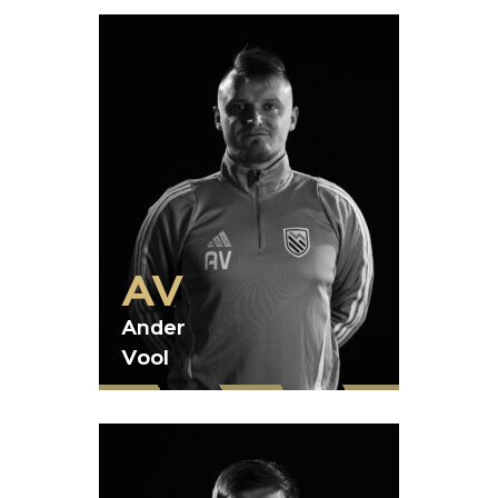
AV
Ander
Vool