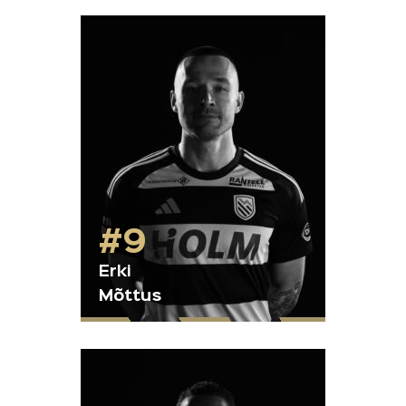
#9
Erki
Mõttus