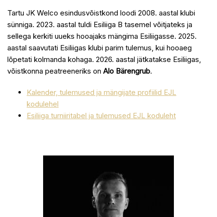
Tartu JK Welco esindusvõistkond loodi 2008. aastal klubi
sünniga. 2023. aastal tuldi Esiliiga B tasemel võitjateks ja
sellega kerkiti uueks hooajaks mängima Esiliigasse. 2025.
aastal saavutati Esiliigas klubi parim tulemus, kui hooaeg
lõpetati kolmanda kohaga. 2026. aastal jätkatakse Esiliigas,
võistkonna peatreeneriks on
Alo Bärengrub
.
Kalender, tulemused ja mängijate profiilid EJL
kodulehel
Esiliiga turniiritabel ja tulemused EJL koduleht