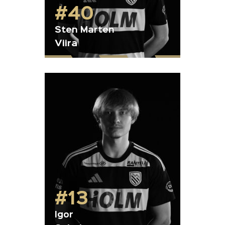
#40
Sten Marten
Viira
#13
Igor