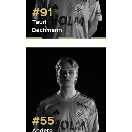
#91
Tauri
Bachmann
#55
Andero