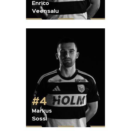
Enrico
Veensalu
#4
Markus
Sossi