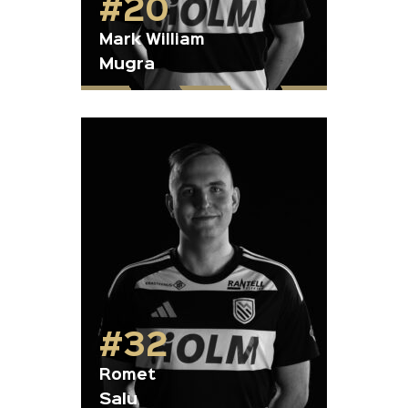
#20
Mark William
Mugra
#32
Romet
Salu