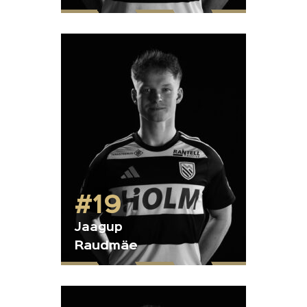
#19
Jaagup
Raudmäe