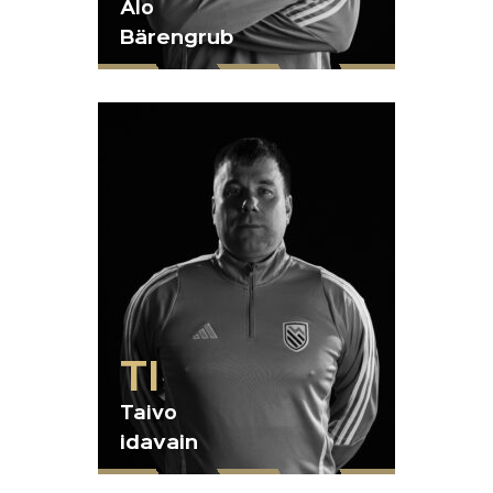
Alo
Bärengrub
TI
Taivo
idavain