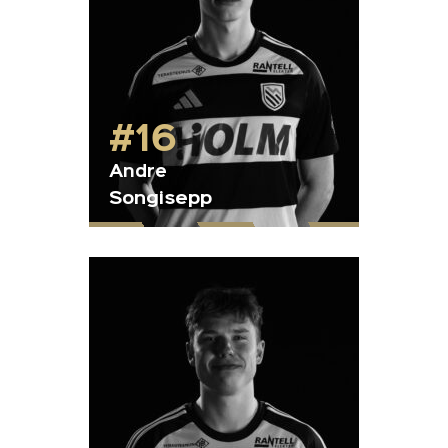
#16
Andre
Songisepp