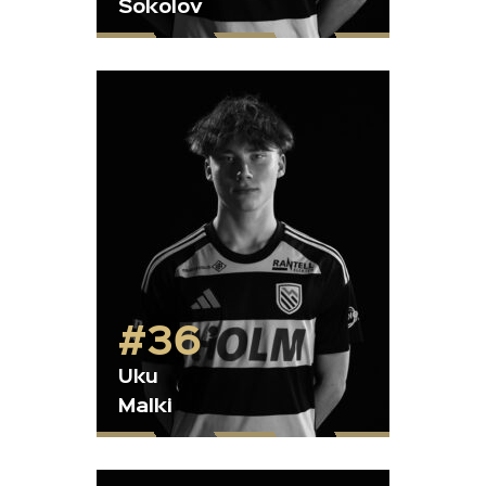
Sokolov
#36
Uku
Malki