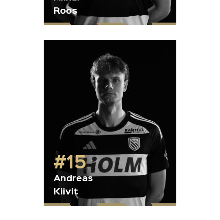
Roos
#15
Andreas
Kiivit