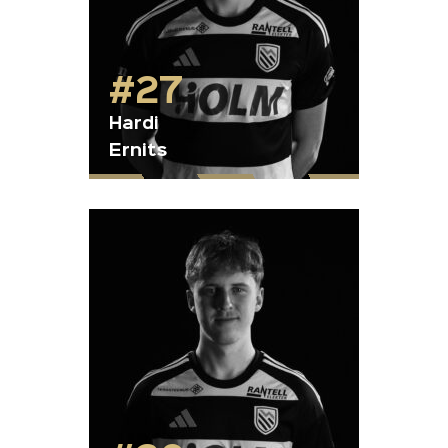
#27
Hardi
Ernits