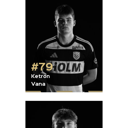
#79
Ketron
Vana