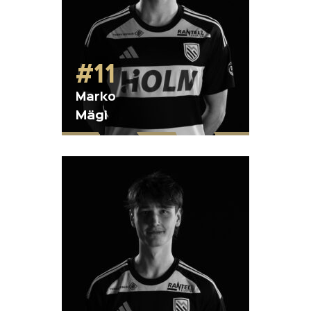
#11
Marko
Mägi