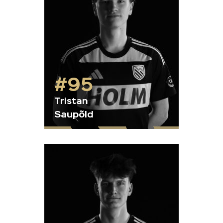
#95
Tristan
Saupõld