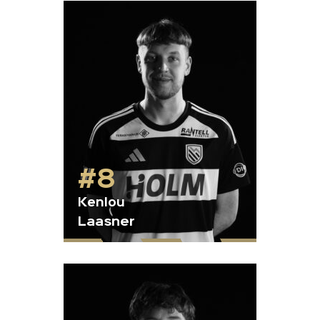
#8
Kenlou
Laasner